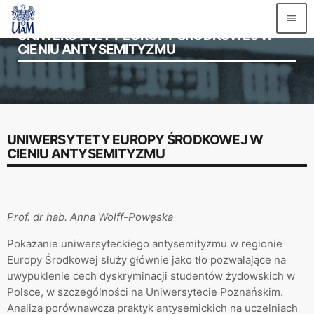
menu
UNIWERSYTETY EUROPY ŚRODKOWEJ W
CIENIU ANTYSEMITYZMU
TOP READING
Witaj, świecie!
today
2 GRUDNIA 2020
UNIWERSYTETY EUROPY ŚRODKOWEJ W
CIENIU ANTYSEMITYZMU
MOST UPVOTED
Prof. dr hab. Anna Wolff-Powęska
Pokazanie uniwersyteckiego antysemityzmu w regionie
Europy Środkowej służy głównie jako tło pozwalające na
uwypuklenie cech dyskryminacji studentów żydowskich w
Polsce, w szczególności na Uniwersytecie Poznańskim.
Analiza porównawcza praktyk antysemickich na uczelniach