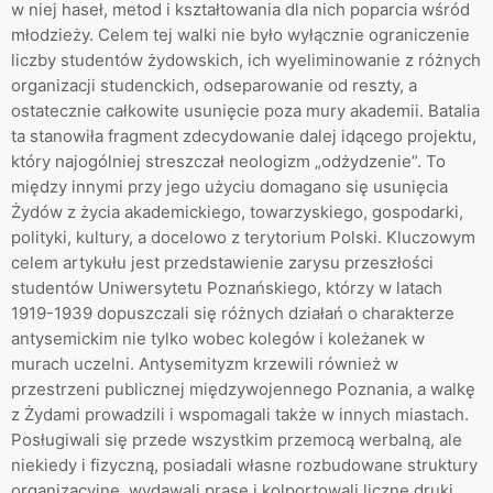
w niej haseł, metod i kształtowania dla nich poparcia wśród
młodzieży. Celem tej walki nie było wyłącznie ograniczenie
liczby studentów żydowskich, ich wyeliminowanie z różnych
organizacji studenckich, odseparowanie od reszty, a
ostatecznie całkowite usunięcie poza mury akademii. Batalia
ta stanowiła fragment zdecydowanie dalej idącego projektu,
który najogólniej streszczał neologizm „odżydzenie”. To
między innymi przy jego użyciu domagano się usunięcia
Żydów z życia akademickiego, towarzyskiego, gospodarki,
polityki, kultury, a docelowo z terytorium Polski. Kluczowym
celem artykułu jest przedstawienie zarysu przeszłości
studentów Uniwersytetu Poznańskiego, którzy w latach
1919-1939 dopuszczali się różnych działań o charakterze
antysemickim nie tylko wobec kolegów i koleżanek w
murach uczelni. Antysemityzm krzewili również w
przestrzeni publicznej międzywojennego Poznania, a walkę
z Żydami prowadzili i wspomagali także w innych miastach.
Posługiwali się przede wszystkim przemocą werbalną, ale
niekiedy i fizyczną, posiadali własne rozbudowane struktury
organizacyjne, wydawali prasę i kolportowali liczne druki