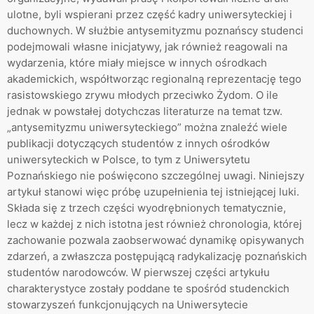
ulotne, byli wspierani przez część kadry uniwersyteckiej i
duchownych. W służbie antysemityzmu poznańscy studenci
podejmowali własne inicjatywy, jak również reagowali na
wydarzenia, które miały miejsce w innych ośrodkach
akademickich, współtworząc regionalną reprezentację tego
rasistowskiego zrywu młodych przeciwko Żydom. O ile
jednak w powstałej dotychczas literaturze na temat tzw.
„antysemityzmu uniwersyteckiego” można znaleźć wiele
publikacji dotyczących studentów z innych ośrodków
uniwersyteckich w Polsce, to tym z Uniwersytetu
Poznańskiego nie poświęcono szczególnej uwagi. Niniejszy
artykuł stanowi więc próbę uzupełnienia tej istniejącej luki.
Składa się z trzech części wyodrębnionych tematycznie,
lecz w każdej z nich istotna jest również chronologia, której
zachowanie pozwala zaobserwować dynamikę opisywanych
zdarzeń, a zwłaszcza postępującą radykalizację poznańskich
studentów narodowców. W pierwszej części artykułu
charakterystyce zostały poddane te spośród studenckich
stowarzyszeń funkcjonujących na Uniwersytecie