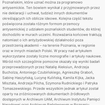
Poznańskim, które uznać można za programowo
antysemickie. Ten bowiem wynikał z przyjmowanych przez
nie deklaracji i uchwał, tudzież innych dokumentów
określających ich oblicze ideowe. Kolejna część tekstu
poświęcona została różnym formom przemocy
antysemickiej z udziałem poznańskich studentów, do której
dochodziło w murach uczelni. Rozważania końcowe traktują
natomiast o ich antyżydowskiej działalności poza
przestrzenią akademii – na terenie Poznania, w regionie
oraz w innych miastach Polski. W pracy nad artykułem
wykorzystane zostały liczne monografie i artykuły naukowe.
Wśród nich szczególnie pomocne okazały się wyniki badań
przeprowadzonych przez Natalię Aleksiun, Andrzeja
Bucholza, Antoniego Czubińskiego, Agnieszkę Graboń,
Sabinę Haszyńską, Lucynę Kulińską, Kamila Kijka, Jacka
Misztala, Andrzeja Pilcha, Szymona Rudnickiego i Patryka
Tomaszewskiego. Przede wszystkim jednak artykuł został
oparty na zróżnicowanych dokumentach źródłowych
dostępnych w Archiwum UAM, Archiwum Instytutu Pamięci
Narodowej oraz Archiwum Państwowym w Poznaniu.