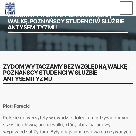
menu
ŻYDOM WYTACZAMY BEZWZGLĘDNĄ
WALKĘ. POZNAŃSCY STUDENCI W SŁUŻBIE
ANTYSEMITYZMU
TOP READING
Witaj, świecie!
today
2 GRUDNIA 2020
ŻYDOM WYTACZAMY BEZWZGLĘDNĄ WALKĘ.
MOST UPVOTED
POZNAŃSCY STUDENCI W SŁUŻBIE
ANTYSEMITYZMU
Piotr Forecki
Polskie uniwersytety w dwudziestoleciu międzywojennym
stały się główną areną walki, którą obóz narodowy
wypowiedział Żydom. Były miejscem testowania używanych