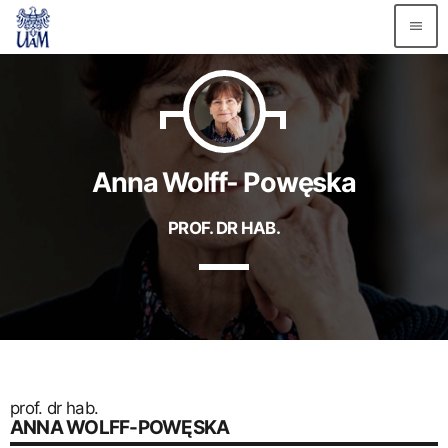
menu
TOP READING
Witaj, świecie!
today
2 GRUDNIA 2020
Anna Wolff- Powęska
PROF. DR HAB.
MOST UPVOTED
prof. dr hab.
ANNA WOLFF-POWĘSKA