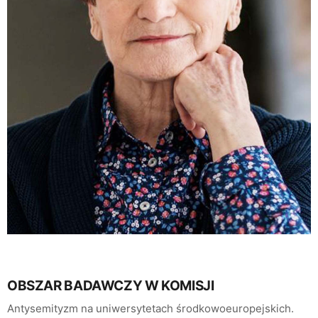
OBSZAR BADAWCZY W KOMISJI
Antysemityzm na uniwersytetach środkowoeuropejskich.